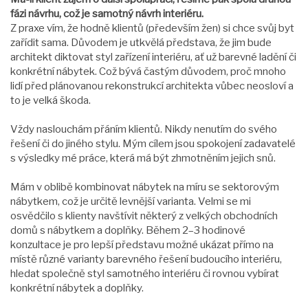
fázi návrhu, což je samotný návrh interiéru.
Z praxe vím, že hodně klientů (především žen) si chce svůj byt
zařídit sama. Důvodem je utkvělá představa, že jim bude
architekt diktovat styl zařízení interiéru, ať už barevné ladění či
konkrétní nábytek. Což bývá častým důvodem, proč mnoho
lidí před plánovanou rekonstrukcí architekta vůbec neosloví a
to je velká škoda.
Vždy naslouchám přáním klientů. Nikdy nenutím do svého
řešení či do jiného stylu. Mým cílem jsou spokojení zadavatelé
s výsledky mé práce, která má být zhmotněním jejich snů.
Mám v oblibě kombinovat nábytek na míru se sektorovým
nábytkem, což je určitě levnější varianta. Velmi se mi
osvědčilo s klienty navštívit některý z velkých obchodních
domů s nábytkem a doplňky. Během 2–3 hodinové
konzultace je pro lepší představu možné ukázat přímo na
místě různé varianty barevného řešení budoucího interiéru,
hledat společně styl samotného interiéru či rovnou vybírat
konkrétní nábytek a doplňky.