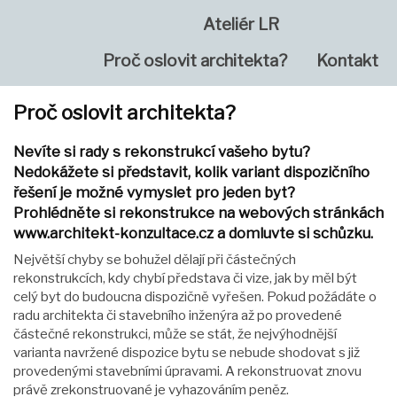
Ateliér LR
Proč oslovit architekta?
Kontakt
Proč oslovit architekta?
Nevíte si rady s rekonstrukcí vašeho bytu?
Nedokážete si představit, kolik variant dispozičního
řešení je možné vymyslet pro jeden byt?
Prohlédněte si rekonstrukce na webových stránkách
www.architekt-konzultace.cz a domluvte si schůzku.
Největší chyby se bohužel dělají při částečných
rekonstrukcích, kdy chybí představa či vize, jak by měl být
celý byt do budoucna dispozičně vyřešen. Pokud požádáte o
radu architekta či stavebního inženýra až po provedené
částečné rekonstrukci, může se stát, že nejvýhodnější
varianta navržené dispozice bytu se nebude shodovat s již
provedenými stavebními úpravami. A rekonstruovat znovu
právě zrekonstruované je vyhazováním peněz.