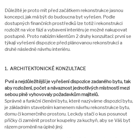
Důležité je proto mít před začátkem rekonstrukce jasnou
koncepci, jak má být do budoucna byt vyřešen. Podle
dostupných finančních prostředků lze totiž i rekonstrukci
rozložit na více fází a vybavení interiéru je možné nakupovat
postupně. Proto nabízím klientům 2 druhy konzultací: první se
týkají vyřešení dispozice před plánovanou rekonstrukcí a
druhé následně návrhu interiéru.
1. ARCHITEKTONICKÉ KONZULTACE
Pvní a nejdůležitější je vyřešení dispozice zadaného bytu, tak
aby rozložení, počet a návaznost jednotlivých místností mezi
sebou plně vyhovovaly požadavkům majitelů.
Správné a funkční členění bytu, které nazýváme dispozicí bytu,
je základním stavebním kamenem návrhu rekonstrukce bytu,
domu či komerčního prostoru. Leckdy stačí o kus posunout
příčky či zaměnit prostor koupelny za kuchyň, aby se Váš byt
rázem proměnil na úplně jiný.