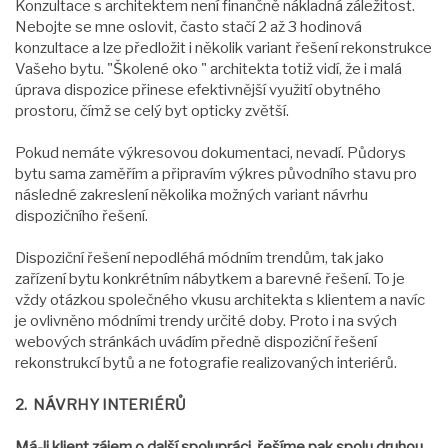
Konzultace s architektem není finančně nákladná záležitost.
Nebojte se mne oslovit, často stačí 2 až 3 hodinová
konzultace a lze předložit i několik variant řešení rekonstrukce
Vašeho bytu. "Školené oko " architekta totiž vidí, že i malá
úprava dispozice přinese efektivnější využití obytného
prostoru, čímž se celý byt opticky zvětší.
Pokud nemáte výkresovou dokumentaci, nevadí. Půdorys
bytu sama zaměřím a připravím výkres původního stavu pro
následné zakreslení několika možných variant návrhu
dispozičního řešení.
Dispoziční řešení nepodléhá módním trendům, tak jako
zařízení bytu konkrétním nábytkem a barevné řešení. To je
vždy otázkou společného vkusu architekta s klientem a navíc
je ovlivněno módními trendy určité doby. Proto i na svých
webových stránkách uvádím předně dispoziční řešení
rekonstrukcí bytů a ne fotografie realizovaných interiérů.
2. NÁVRHY INTERIÉRŮ
Má-li klient zájem o další spolupráci, řešíme pak spolu druhou