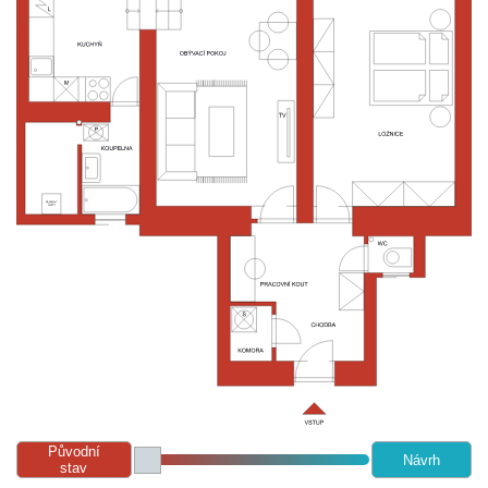
Původní
Návrh
stav