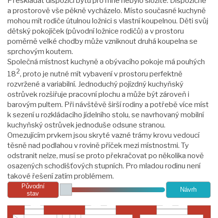
Přeskládat dispozici bytu pro mne nebylo složité. Dispozičně
a prostorově vše pěkně vycházelo. Místo současné kuchyně
mohou mít rodiče útulnou ložnici s vlastní koupelnou. Děti svůj
dětský pokojíček (původní ložnice rodičů) a v prostoru
poměrně velké chodby může vzniknout druhá koupelna se
sprchovým koutem.
Společná místnost kuchyně a obývacího pokoje má pouhých
2
18
, proto je nutné mít vybavení v prostoru perfektně
rozvržené a variabilní. Jednoduchý pojízdný kuchyňský
ostrůvek rozšiřuje pracovní plochu a může být zároveň i
barovým pultem. Při návštěvě širší rodiny a potřebě více míst
k sezení u rozkládacího jídelního stolu, se navrhovaný mobilní
kuchyňský ostrůvek jednoduše odsune stranou.
Omezujícím prvkem jsou skryté vazné trámy krovu vedoucí
těsně nad podlahou v rovině příček mezi místnostmi. Ty
odstranit nelze, musí se proto překračovat po několika nově
osazených schodišťových stupních. Pro mladou rodinu není
takové řešení zatím problémem.
Původní
Návrh
stav