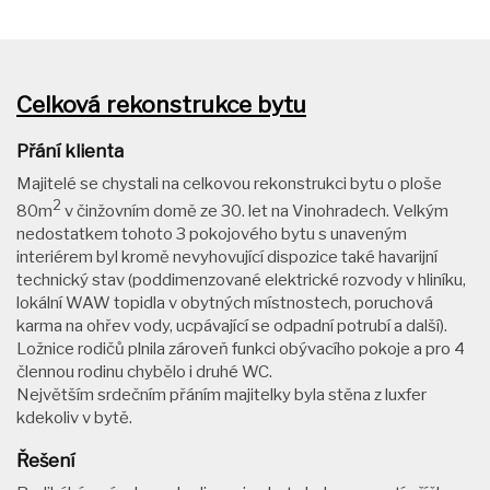
Celková rekonstrukce bytu
Přání klienta
Majitelé se chystali na celkovou rekonstrukci bytu o ploše
2
80m
v činžovním domě ze 30. let na Vinohradech. Velkým
nedostatkem tohoto 3 pokojového bytu s unaveným
interiérem byl kromě nevyhovující dispozice také havarijní
technický stav (poddimenzované elektrické rozvody v hliníku,
lokální WAW topidla v obytných místnostech, poruchová
karma na ohřev vody, ucpávající se odpadní potrubí a další).
Ložnice rodičů plnila zároveň funkci obývacího pokoje a pro 4
člennou rodinu chybělo i druhé WC.
Největším srdečním přáním majitelky byla stěna z luxfer
kdekoliv v bytě.
Řešení