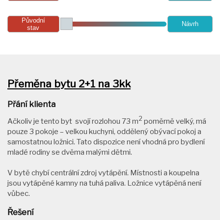
Původní
Návrh
stav
Přeměna bytu 2+1 na 3kk
Přání klienta
2
Ačkoliv je tento byt svojí rozlohou 73 m
poměrně velký, má
pouze 3 pokoje – velkou kuchyni, oddělený obývací pokoj a
samostatnou ložnici. Tato dispozice není vhodná pro bydlení
mladé rodiny se dvěma malými dětmi.
V bytě chybí centrální zdroj vytápění. Místnosti a koupelna
jsou vytápěné kamny na tuhá paliva. Ložnice vytápěná není
vůbec.
Řešení