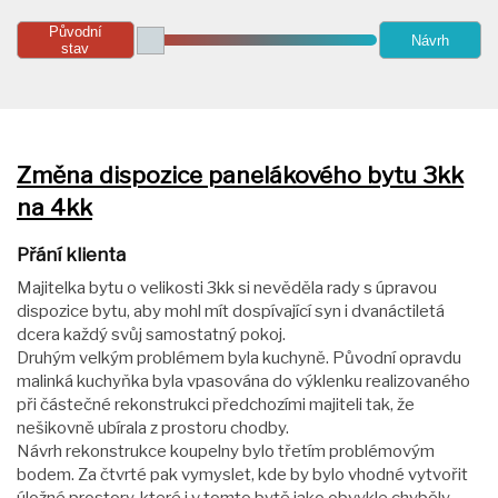
Původní
Návrh
stav
Změna dispozice panelákového bytu 3kk
na 4kk
Přání klienta
Majitelka bytu o velikosti 3kk si nevěděla rady s úpravou
dispozice bytu, aby mohl mít dospívající syn i dvanáctiletá
dcera každý svůj samostatný pokoj.
Druhým velkým problémem byla kuchyně. Původní opravdu
malinká kuchyňka byla vpasována do výklenku realizovaného
při částečné rekonstrukci předchozími majiteli tak, že
nešikovně ubírala z prostoru chodby.
Návrh rekonstrukce koupelny bylo třetím problémovým
bodem. Za čtvrté pak vymyslet, kde by bylo vhodné vytvořit