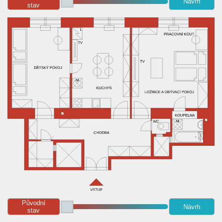
Návrh
stav
Původní
Návrh
stav