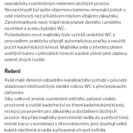
neprakticky rozmístěným minimem úložných prostor.
Recepční pult byl spíše objemnou barierou omezující pohyb v
celé místnosti, než přívětivým místem vítajícím zákazníky.
Zaměstnankyně navíc trápil nedostatek denního i umělého
osvětlení a zcela chybějící WC.
Požadavkem nové majitelky bylo vyřešit umístění WC s
umyvadlem, prakticky připojit automatickou pračku a navýšit
počet kadeřnických křesel. Majitelka snila o interiéru plném
světlých barev v přírodních tónech a jedné stěně plné záplavy
zeleně živých rostlin.
Řešení
Kvůli malé dimenzi odpadního kanalizačního potrubí v původní
skladovací místnosti bylo ideální volbou WC s přečerpávacím
zařízením.
Díky celkové změně rozmístění vnitřního zařízení vzniklo
prostorné a světlé kadeřnictví se třemi kadeřnickými křesly,
recepcí, posezením pro zákazníky a dostatkem úložných
prostor. Na přání majitelky jsem interiér ladila do světlých tónů
hnědé barvy v kombinaci s dřevodekorem, jenž doplňují velká
kulatá nástěnná zrcadla a přisazená stropní svítidla.