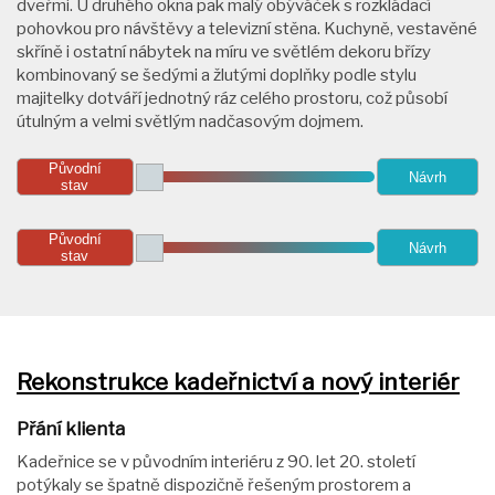
dveřmi. U druhého okna pak malý obýváček s rozkládací
pohovkou pro návštěvy a televizní stěna. Kuchyně, vestavěné
skříně i ostatní nábytek na míru ve světlém dekoru břízy
kombinovaný se šedými a žlutými doplňky podle stylu
majitelky dotváří jednotný ráz celého prostoru, což působí
útulným a velmi světlým nadčasovým dojmem.
Původní
Návrh
stav
Původní
Návrh
stav
Rekonstrukce kadeřnictví a nový interiér
Přání klienta
Kadeřnice se v původním interiéru z 90. let 20. století
potýkaly se špatně dispozičně řešeným prostorem a