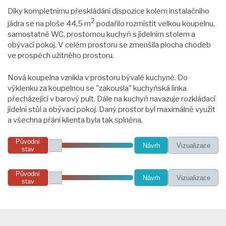
Díky kompletnímu přeskládání dispozice kolem instalačního
2
jádra se na ploše 44,5 m
podařilo rozmístit velkou koupelnu,
samostatné WC, prostornou kuchyň s jídelním stolem a
obývací pokoj. V celém prostoru se zmenšila plocha chodeb
ve prospěch užitného prostoru.
Nová koupelna vznikla v prostoru bývalé kuchyně. Do
výklenku za koupelnou se "zakousla" kuchyňská linka
přecházející v barový pult. Dále na kuchyň navazuje rozkládací
jídelní stůl a obývací pokoj. Daný prostor byl maximálně využit
a všechna přání klienta byla tak splněna.
Původní
Návrh
Vizualizace
stav
Původní
Návrh
Vizualizace
stav