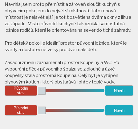
Navrhla jsem proto přemístit a zároveň sloučit kuchyň s
obývacím pokojem do největší místnosti. Tato rohová
místnost je nejsvětlejší, je totiž osvětlena dvěma okny z jihu a
ze západu. Místo původní kuchyně tak vznikla samostatná
ložnice rodičů, která je orientována na sever do tiché zahrady.
Pro dětský pokoj je ideální prostor původní ložnice, který je
světlý a dostatečně velký pro dvě malé děti.
Zásadní změnu zaznamenal i prostor koupelny a WC. Po
vybourání příček původního špajzu se z dlouhé a úzké
koupelny stala prostorná koupelna. Celý byt je vytápěn
plynovým kotlem, který obstarává i ohřev teplé vody.
Původní
Návrh
stav
Původní
Návrh
stav