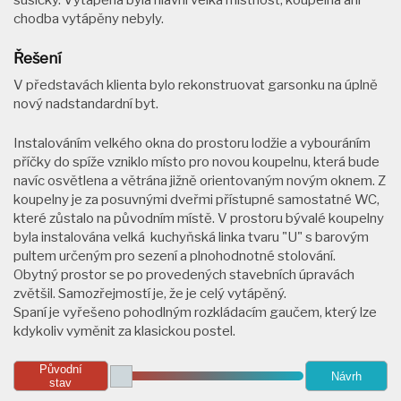
chodba vytápěny nebyly.
Řešení
V představách klienta bylo rekonstruovat garsonku na úplně
nový nadstandardní byt.
Instalováním velkého okna do prostoru lodžie a vybouráním
příčky do spíže vzniklo místo pro novou koupelnu, která bude
navíc osvětlena a větrána jižně orientovaným novým oknem. Z
koupelny je za posuvnými dveřmi přístupné samostatné WC,
které zůstalo na původním místě. V prostoru bývalé koupelny
byla instalována velká kuchyňská linka tvaru "U" s barovým
pultem určeným pro sezení a plnohodnotné stolování.
Obytný prostor se po provedených stavebních úpravách
zvětšil. Samozřejmostí je, že je celý vytápěný.
Spaní je vyřešeno pohodlným rozkládacím gaučem, který lze
kdykoliv vyměnit za klasickou postel.
Původní
Návrh
stav