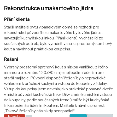
Rekonstrukce umakartového jádra
Přání klienta
Starší majitelé bytu v panelovém domě se rozhodli pro
rekonstrukci původního umakartového bytového jádra s
navazující kuchyňskou linkou. Přání klientů, vycházející ze
současných potřeb, bylo vyměnit vanu za prostorný sprchový
kout a navrhnout praktickou koupelnu.
Řešení
Vybraný prostorný sprchový kout s nízkou vaničkou z litého
mramoru o rozměru 120x90 cm je nejlepším řešením pro
starší majitele. Původní dispoziční řešení bylo nepraktické
vzhledem k průchozí kuchyni a vstupu do koupelny z jídelny.
Vstup do koupelny jsem navrhla jako praktické posuvné dveře
v místě původní kuchyňské linky. Díky změně umístění vstupu
do koupelny, podle současných trendů může být kuchyňská
linka spojená s jídelním koutem. Majitelé k návrhu pronesli:
„Takové řešení by nás nikdy nenapadlo!“
Původní