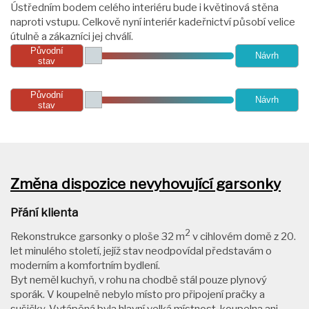
Ústředním bodem celého interiéru bude i květinová stěna
naproti vstupu. Celkově nyní interiér kadeřnictví působí velice
útulně a zákazníci jej chválí.
Původní
Návrh
stav
Původní
Návrh
stav
Změna dispozice nevyhovující garsonky
Přání klienta
2
Rekonstrukce garsonky o ploše 32 m
v cihlovém domě z 20.
let minulého století, jejíž stav neodpovídal představám o
moderním a komfortním bydlení.
Byt neměl kuchyň, v rohu na chodbě stál pouze plynový
sporák. V koupelně nebylo místo pro připojení pračky a
sušičky. Vytápěná byla hlavní velká místnost, koupelna ani