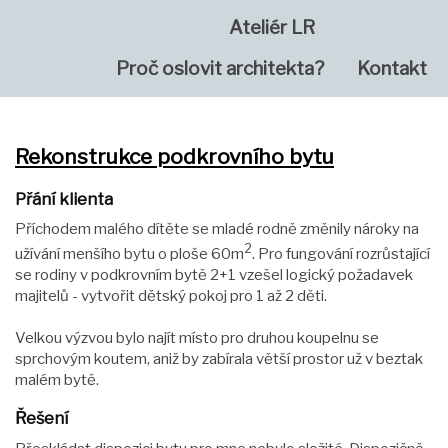
Ateliér LR
Proč oslovit architekta?
Kontakt
Rekonstrukce podkrovního bytu
Přání klienta
Příchodem malého dítěte se mladé rodně změnily nároky na
2
užívání menšího bytu o ploše 60m
. Pro fungování rozrůstající
se rodiny v podkrovním bytě 2+1 vzešel logický požadavek
majitelů - vytvořit dětský pokoj pro 1 až 2 děti.
Velkou výzvou bylo najít místo pro druhou koupelnu se
sprchovým koutem, aniž by zabírala větší prostor už v beztak
malém bytě.
Řešení