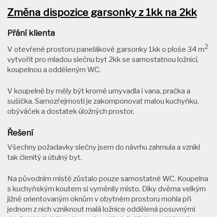
Změna dispozice garsonky z 1kk na 2kk
Přání klienta
2
V otevřené prostoru panelákové garsonky 1kk o ploše 34 m
vytvořit pro mladou slečnu byt 2kk se samostatnou ložnicí,
koupelnou a odděleným WC.
V koupelně by měly být kromě umyvadla i vana, pračka a
sušička. Samozřejmostí je zakomponovat malou kuchyňku,
obýváček a dostatek úložných prostor.
Řešení
Všechny požadavky slečny jsem do návrhu zahrnula a vznikl
tak členitý a útulný byt.
Na původním místě zůstalo pouze samostatné WC. Koupelna
s kuchyňským koutem si vyměnily místo. Díky dvěma velkým
jižně orientovaným oknům v obytném prostoru mohla při
jednom z nich vzniknout malá ložnice oddělená posuvnými