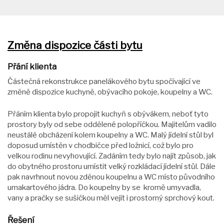
Změna dispozice části bytu
Přání klienta
Částečná rekonstrukce panelákového bytu spočívající ve
změně dispozice kuchyně, obývacího pokoje, koupelny a WC.
Přáním klienta bylo propojit kuchyň s obývákem, neboť tyto
prostory byly od sebe oddělené polopříčkou. Majitelům vadilo
neustálé obcházení kolem koupelny a WC. Malý jídelní stůl byl
doposud umístěn v chodbičce před ložnicí, což bylo pro
velkou rodinu nevyhovující. Zadáním tedy bylo najít způsob, jak
do obytného prostoru umístit velký rozkládací jídelní stůl. Dále
pak navrhnout novou zděnou koupelnu a WC místo původního
umakartového jádra. Do koupelny by se kromě umyvadla,
vany a pračky se sušičkou měl vejít i prostorný sprchový kout.
Řešení