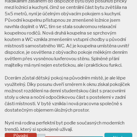
Radikálním zásahem do dispozice bytu bylo posunutí příčky
mezi ložnicí a kuchyní, čímž se centrální část bytu zvětšila na
5x5 metrů, nyní je účelným obývacím pokojem s kuchyní.
Původní koupelnu přístupnou ze zmenšené ložnice jsem
navrhla doplnit o WC, tím se stala soukromou relaxační
koupelnou rodičů. Nová druhá koupelna se sprchovým
koutem a WC vznikla zmenšením vstupní chodby u původní
místnosti samostatného WC. Ač je koupelna umístěna uvnitř
dispozice, je osvětlena z obývacího pokoje měkkým denním
světlem přes vysněnou luxferovou stěnu. Splněné přání
majitelky má nyní nejen estetickou, ale i praktickou funkci.
Dcerám zůstal dětský pokoj na původním místě, je ale lépe
využitelný. Díky posunu dveří směrem k oknu získal pokojíček
možnost rozdělení na denní studentskou část s pracovními
stoly u okna a noční odpočinkovou část s postelemi v zadní
části místnosti. V bytě vznikla i nová pracovna společně s
dostatečným objemem úložných prostor.
Nyní má rodina perfektní byt podle současných moderních
trendů, který si spokojeně užívají.
Původní