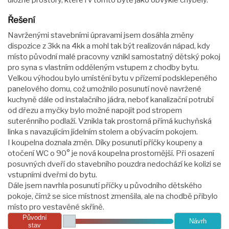
úložné prostory, které i v tomto bytě jako obvykle chyběly.
Řešení
Navrženými stavebními úpravami jsem dosáhla změny
dispozice z 3kk na 4kk a mohl tak být realizován nápad, kdy
místo původní malé pracovny vznikl samostatný dětský pokoj
pro syna s vlastním odděleným vstupem z chodby bytu.
Velkou výhodou bylo umístění bytu v přízemí podsklepeného
panelového domu, což umožnilo posunutí nově navržené
kuchyně dále od instalačního jádra, neboť kanalizační potrubí
od dřezu a myčky bylo možné napojit pod stropem
suterénního podlaží. Vznikla tak prostorná přímá kuchyňská
linka s navazujícím jídelním stolem a obývacím pokojem.
I koupelna doznala změn. Díky posunutí příčky koupeny a
otočení WC o 90° je nová koupelna prostornější. Při osazení
posuvných dveří do stavebního pouzdra nedochází ke kolizi se
vstupními dveřmi do bytu.
Dále jsem navrhla posunutí příčky u původního dětského
pokoje, čímž se sice místnost zmenšila, ale na chodbě přibylo
místo pro vestavěné skříně.
Původní
Návrh
stav